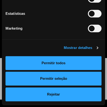
Este artigo já não se encontra disponível. Clique
aqui
para ver
todos os outros artigos disponíveis.
Estatísticas
Marketing
PARTILHAR
LISTA DE NOTÍCIAS
Mostrar detalhes
Permitir todos
©
2026 Audiogest
Permitir seleção
Política de Privacidade
Rejeitar