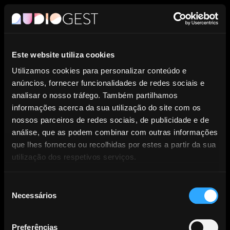
PT
Este website utiliza cookies
Entidade de Gestão Coletiva de
Utilizamos cookies para personalizar conteúdo e
anúncios, fornecer funcionalidades de redes sociais e
Direitos dos Produtores
analisar o nosso tráfego. Também partilhamos
informações acerca da sua utilização do site com os
Fonográficos.
nossos parceiros de redes sociais, de publicidade e de
análise, que as podem combinar com outras informações
que lhes forneceu ou recolhidas por estes a partir da sua
utilização dos respetivos serviços.
Seleção
Necessários
NOTÍCIAS
de
consentimento
Preferências