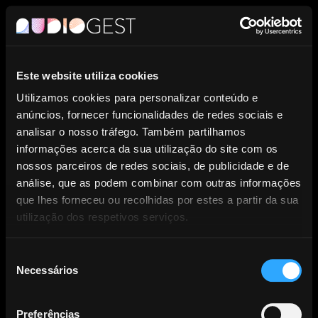
PT
Este website utiliza cookies
Entidade de Gestão Coletiva de
Utilizamos cookies para personalizar conteúdo e
anúncios, fornecer funcionalidades de redes sociais e
Direitos dos Produtores
analisar o nosso tráfego. Também partilhamos
informações acerca da sua utilização do site com os
Fonográficos.
nossos parceiros de redes sociais, de publicidade e de
análise, que as podem combinar com outras informações
que lhes forneceu ou recolhidas por estes a partir da sua
utilização dos respetivos serviços.
Seleção
Necessários
NOTÍCIAS
de
consentimento
Preferências