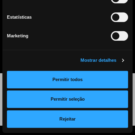
Este artigo já não se encontra disponível. Clique
aqui
para ver
todos os outros artigos disponíveis.
Estatísticas
Marketing
PARTILHAR
LISTA DE NOTÍCIAS
Mostrar detalhes
Permitir todos
©
2026 Audiogest
Permitir seleção
Política de Privacidade
Rejeitar