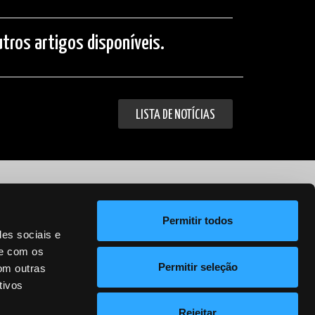
tros artigos disponíveis.
LISTA DE NOTÍCIAS
Política de Privacidade
Permitir todos
des sociais e
te com os
Permitir seleção
om outras
tivos
Rejeitar