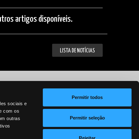
tros artigos disponíveis.
LISTA DE NOTÍCIAS
Política de Privacidade
Permitir todos
des sociais e
te com os
Permitir seleção
om outras
tivos
Rejeitar