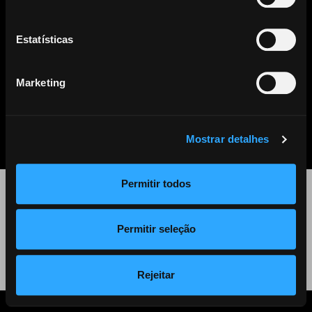
Este artigo já não se encontra disponível. Clique
aqui
para ver
todos os outros artigos disponíveis.
Estatísticas
Marketing
PARTILHAR
LISTA DE NOTÍCIAS
Mostrar detalhes
Permitir todos
©
2026 Audiogest
Permitir seleção
Política de Privacidade
Rejeitar