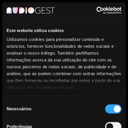
PT
Este website utiliza cookies
Entidade de Gestão Coletiva de
Utilizamos cookies para personalizar conteúdo e
anúncios, fornecer funcionalidades de redes sociais e
Direitos dos Produtores
analisar o nosso tráfego. Também partilhamos
informações acerca da sua utilização do site com os
Fonográficos.
nossos parceiros de redes sociais, de publicidade e de
análise, que as podem combinar com outras informações
que lhes forneceu ou recolhidas por estes a partir da sua
utilização dos respetivos serviços.
Seleção
Necessários
NOTÍCIAS
de
consentimento
Preferências