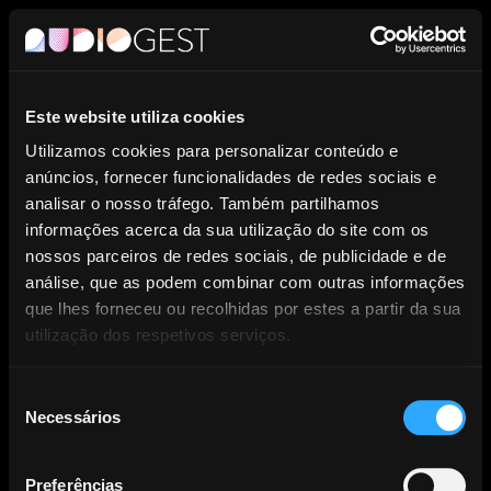
PT
Este website utiliza cookies
Entidade de Gestão Coletiva de
Utilizamos cookies para personalizar conteúdo e
anúncios, fornecer funcionalidades de redes sociais e
Direitos dos Produtores
analisar o nosso tráfego. Também partilhamos
informações acerca da sua utilização do site com os
Fonográficos.
nossos parceiros de redes sociais, de publicidade e de
análise, que as podem combinar com outras informações
que lhes forneceu ou recolhidas por estes a partir da sua
utilização dos respetivos serviços.
Seleção
Necessários
NOTÍCIAS
de
consentimento
Preferências