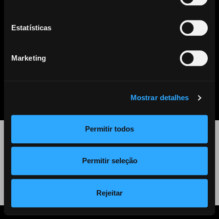
Este artigo já não se encontra disponível. Clique
aqui
para ver
todos os outros artigos disponíveis.
Estatísticas
Marketing
PARTILHAR
LISTA DE NOTÍCIAS
Mostrar detalhes
Permitir todos
©
2026 Audiogest
Permitir seleção
Política de Privacidade
Rejeitar