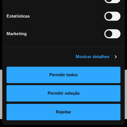
Este artigo já não se encontra disponível. Clique
aqui
para ver
todos os outros artigos disponíveis.
Estatísticas
Marketing
PARTILHAR
LISTA DE NOTÍCIAS
Mostrar detalhes
Permitir todos
©
2026 Audiogest
Permitir seleção
Política de Privacidade
Rejeitar