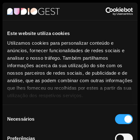
PT
Este website utiliza cookies
Entidade de Gestão Coletiva de
Utilizamos cookies para personalizar conteúdo e
anúncios, fornecer funcionalidades de redes sociais e
Direitos dos Produtores
analisar o nosso tráfego. Também partilhamos
informações acerca da sua utilização do site com os
Fonográficos.
nossos parceiros de redes sociais, de publicidade e de
análise, que as podem combinar com outras informações
que lhes forneceu ou recolhidas por estes a partir da sua
utilização dos respetivos serviços.
Seleção
Necessários
NOTÍCIAS
de
consentimento
Preferências