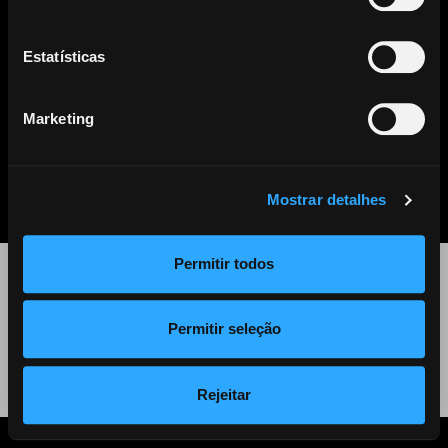
Este artigo já não se encontra disponível. Clique
aqui
para ver
todos os outros artigos disponíveis.
Estatísticas
Marketing
PARTILHAR
LISTA DE NOTÍCIAS
Mostrar detalhes
Permitir todos
©
2026 Audiogest
Permitir seleção
Política de Privacidade
Rejeitar