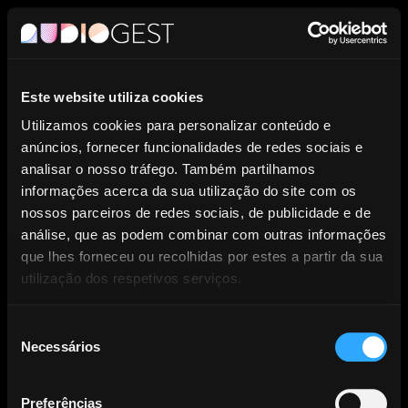
PT
Este website utiliza cookies
Entidade de Gestão Coletiva de
Utilizamos cookies para personalizar conteúdo e
anúncios, fornecer funcionalidades de redes sociais e
Direitos dos Produtores
analisar o nosso tráfego. Também partilhamos
informações acerca da sua utilização do site com os
Fonográficos.
nossos parceiros de redes sociais, de publicidade e de
análise, que as podem combinar com outras informações
que lhes forneceu ou recolhidas por estes a partir da sua
utilização dos respetivos serviços.
Seleção
Necessários
NOTÍCIAS
de
consentimento
Preferências