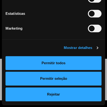
Este artigo já não se encontra disponível. Clique
aqui
para ver
todos os outros artigos disponíveis.
Estatísticas
Marketing
PARTILHAR
LISTA DE NOTÍCIAS
Mostrar detalhes
Permitir todos
©
2026 Audiogest
Permitir seleção
Política de Privacidade
Rejeitar