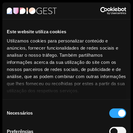
PT
Este website utiliza cookies
Entidade de Gestão Coletiva de
Utilizamos cookies para personalizar conteúdo e
anúncios, fornecer funcionalidades de redes sociais e
Direitos dos Produtores
analisar o nosso tráfego. Também partilhamos
informações acerca da sua utilização do site com os
Fonográficos.
nossos parceiros de redes sociais, de publicidade e de
análise, que as podem combinar com outras informações
que lhes forneceu ou recolhidas por estes a partir da sua
utilização dos respetivos serviços.
Seleção
Necessários
NOTÍCIAS
de
consentimento
Preferências