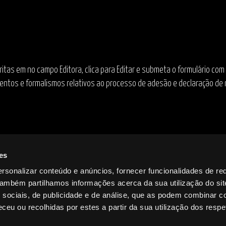
critas em no campo Editora, clica para Editar e submeta o formulário c
ntos e formalismos relativos ao processo de adesão e declaração de r
es
rsonalizar conteúdo e anúncios, fornecer funcionalidades de re
 Também partilhamos informações acerca da sua utilização do si
ANO
DURAÇÃO
ISRC
 sociais, de publicidade e de análise, que as podem combinar c
ceu ou recolhidas por estes a partir da sua utilização dos respe