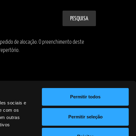
PESQUISA
om pedido de alocação. O preenchimento deste
epertório.
MOSTRAR TODOS
Permitir todos
des sociais e
te com os
EDITORA
EDITAR
Permitir seleção
om outras
tivos