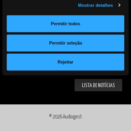
A Audiogest, transmite a todos os artistas e
Mostrar detalhes
produtores suas vibrações e felicitações por esta data.
Permitir todos
“Não morre aquele que deixou na terra a melodia de
seu cântico na música de seus versos”
(Cora Coralina)
Permitir seleção
Rejeitar
PARTILHAR
LISTA DE NOTÍCIAS
©
2026 Audiogest