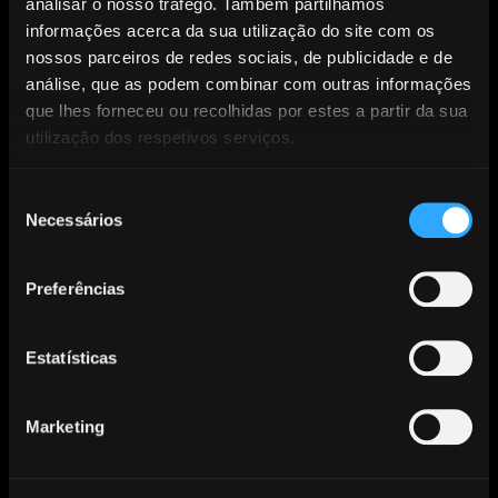
analisar o nosso tráfego. Também partilhamos
informações acerca da sua utilização do site com os
AUDIOGEST ASSINALA DIA MUNDIAL DA MÚSICA.
nossos parceiros de redes sociais, de publicidade e de
Outubro 01, 2021
análise, que as podem combinar com outras informações
que lhes forneceu ou recolhidas por estes a partir da sua
utilização dos respetivos serviços.
Seleção
Necessários
de
No dia 01 de outubro é celebrado o
Dia Mundial da
consentimento
Música.
Instituído em 1975, pelo Internacional Music
Preferências
Council, organização não governamental que tinha o
patrocínio da UNESCO, o dia foi criado com o objetivo de
Estatísticas
promover os valores de paz e amizade por intermédio
da música.
Marketing